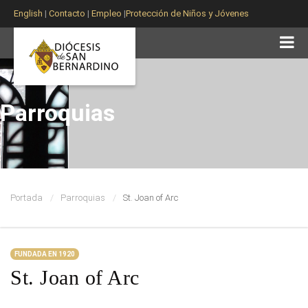
English
|
Contacto
|
Empleo
|
Protección de Niños y Jóvenes
Parroquias
Portada
Parroquias
St. Joan of Arc
FUNDADA EN 1920
St. Joan of Arc