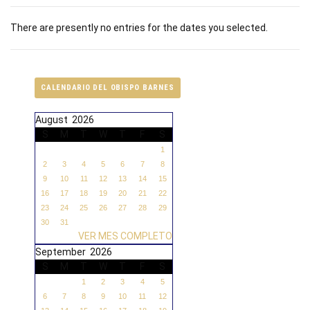
There are presently no entries for the dates you selected.
CALENDARIO DEL OBISPO BARNES
August 2026
S
M
T
W
T
F
S
1
2
3
4
5
6
7
8
9
10
11
12
13
14
15
16
17
18
19
20
21
22
23
24
25
26
27
28
29
30
31
VER MES COMPLETO
September 2026
S
M
T
W
T
F
S
1
2
3
4
5
6
7
8
9
10
11
12