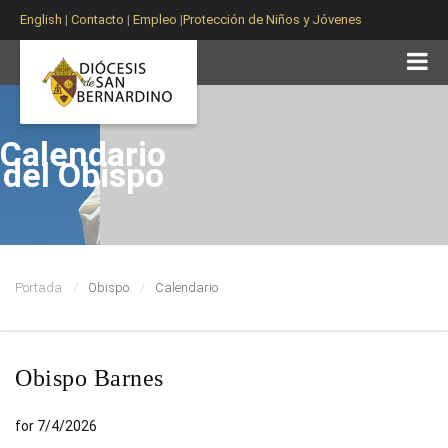
English
|
Contacto
|
Empleo
|
Protección de Niños y Jóvenes
Calendario
del Obispo
Portada
Obispo
Calendario
Obispo Barnes
for 7/4/2026