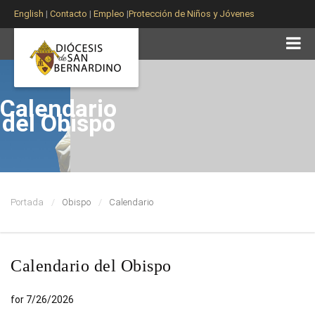
English
|
Contacto
|
Empleo
|
Protección de Niños y Jóvenes
Calendario
del Obispo
Portada
Obispo
Calendario
Calendario del Obispo
for 7/26/2026