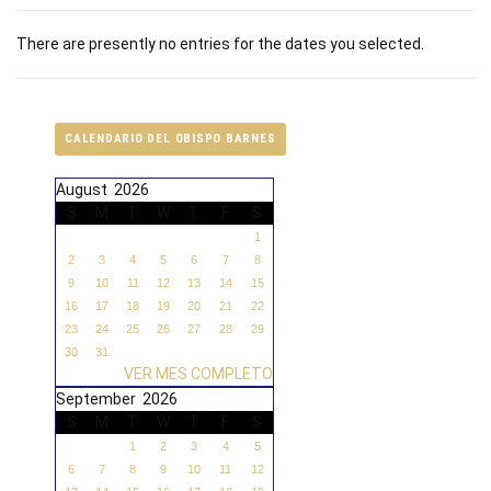
There are presently no entries for the dates you selected.
CALENDARIO DEL OBISPO BARNES
August 2026
S
M
T
W
T
F
S
1
2
3
4
5
6
7
8
9
10
11
12
13
14
15
16
17
18
19
20
21
22
23
24
25
26
27
28
29
30
31
VER MES COMPLETO
September 2026
S
M
T
W
T
F
S
1
2
3
4
5
6
7
8
9
10
11
12