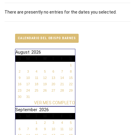
There are presently no entries for the dates you selected.
CALENDARIO DEL OBISPO BARNES
August 2026
S
M
T
W
T
F
S
1
2
3
4
5
6
7
8
9
10
11
12
13
14
15
16
17
18
19
20
21
22
23
24
25
26
27
28
29
30
31
VER MES COMPLETO
September 2026
S
M
T
W
T
F
S
1
2
3
4
5
6
7
8
9
10
11
12