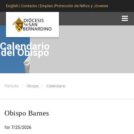
English
|
Contacto
|
Empleo
|
Protección de Niños y Jóvenes
Calendario
del Obispo
Portada
Obispo
Calendario
Obispo Barnes
for 7/25/2026