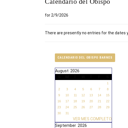
Calendario del Obispo
for 2/9/2026
There are presently no entries for the dates 
CALENDARIO DEL OBISPO BARNES
August 2026
S
M
T
W
T
F
S
1
2
3
4
5
6
7
8
9
10
11
12
13
14
15
16
17
18
19
20
21
22
23
24
25
26
27
28
29
30
31
VER MES COMPLETO
September 2026