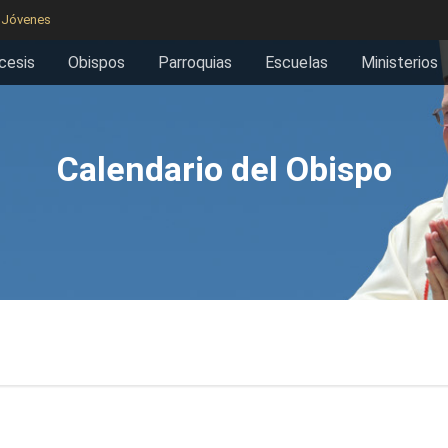
y Jóvenes
cesis
Obispos
Parroquias
Escuelas
Ministerios
Calendario del Obispo