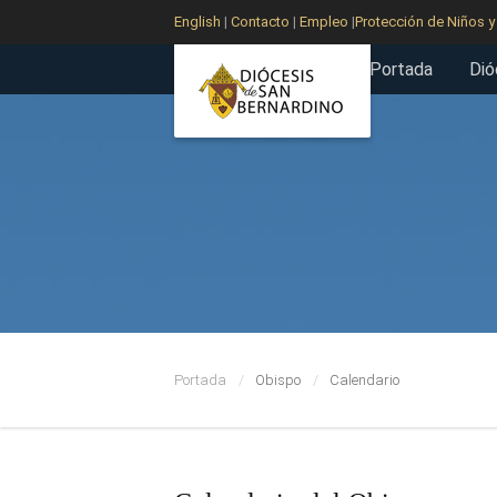
English
|
Contacto
|
Empleo
|
Protección de Niños 
Portada
Dió
Portada
Obispo
Calendario