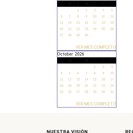
S
M
T
W
T
F
S
1
2
3
4
5
6
7
8
9
10
11
12
13
14
15
16
17
18
19
20
21
22
23
24
25
26
27
28
29
30
VER MES COMPLETO
October 2026
S
M
T
W
T
F
S
1
2
3
4
5
6
7
8
9
10
11
12
13
14
15
16
17
18
19
20
21
22
23
24
25
26
27
28
29
30
31
VER MES COMPLETO
NUESTRA VISIÓN
RE