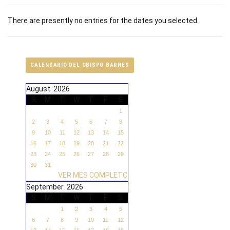
There are presently no entries for the dates you selected.
CALENDARIO DEL OBISPO BARNES
August 2026
S
M
T
W
T
F
S
1
2
3
4
5
6
7
8
9
10
11
12
13
14
15
16
17
18
19
20
21
22
23
24
25
26
27
28
29
30
31
VER MES COMPLETO
September 2026
S
M
T
W
T
F
S
1
2
3
4
5
6
7
8
9
10
11
12