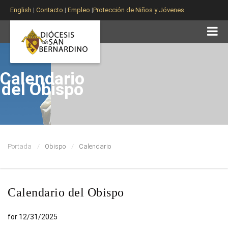
English
|
Contacto
|
Empleo
|
Protección de Niños y Jóvenes
Calendario
del Obispo
Portada
Obispo
Calendario
Calendario del Obispo
for 12/31/2025